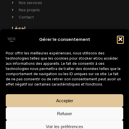
Nos services
Nos projets
Contact
Légal
Gérer le consentement
Mentions légales
Politique de cookies
Pour offrir les meilleures expériences, nous utilisons des
Politique de confidentialité
technologies telles que les cookies pour stocker et/ou accéder
aux informations des appareils. Le fait de consentir à ces
Contact
technologies nous permettra de traiter des données telles que le
comportement de navigation ou les ID uniques sur ce site. Le fait
de ne pas consentir ou de retirer son consentement peut avoir un
msn.agency55@gmail.com
effet négatif sur certaines caractéristiques et fonctions.
Adresse
Accepter
Porte de Versailles, 75015 Paris
Refuser
© Site conçu par NoirsurBleu
Voir les préférences